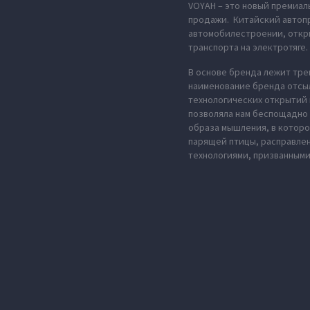
VOYAH – это новый премиал
продажи. Китайский автопр
автомобилестроении, откры
транспорта на электротяге.
В основе бренда лежит тре
наименование бренда отсыл
технологических открытий 
позволяла нам беспощадно 
образа мышления, в которо
парящей птицы, расправле
технологиями, призванными