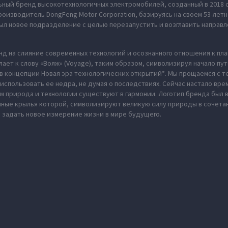
ьный бренд высокотехнологичных электромобилей, созданный в 2018 
оизводитель DongFeng Motor Corporation, базируясь на своем 53-летн
л новое подразделение с целью перезапустить и возглавить направл
нд на слияние современных технологий и осознанного отношения к пл
ает к слову «Вояж» (Voyage), таким образом, символизируя начало пу
в концепции Новая эра технологических открытий*. Мы прощаемся с те
использовать ее недра, не думая о последствиях. Сейчас настало вре
м природа и технологии существуют в гармонии. Логотип бренда был
нные крылья которой, символизируют великую силу природы в сочета
 задать новое измерение жизни в мире будущего.