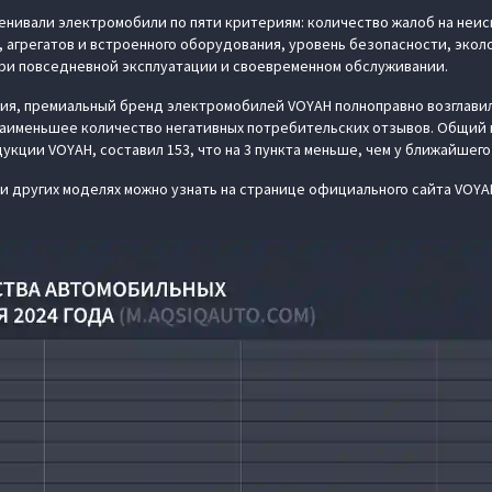
нивали электромобили по пяти критериям: количество жалоб на неис
, агрегатов и встроенного оборудования, уровень безопасности, эколо
ри повседневной эксплуатации и своевременном обслуживании.
ния, премиальный бренд электромобилей VOYAH полноправно возглави
наименьшее количество негативных потребительских отзывов. Общий
кции VOYAH, составил 153, что на 3 пункта меньше, чем у ближайшего
и других моделях можно узнать на странице официального сайта VOY