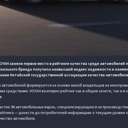
YAH заняли первое место в рейтинге качества среди автомобилей п
миального бренда получила наивысший индекс надежности и наиме
вании Китайской государственной ассоциации качества автомобил
х автомобилей формируется на основе жалоб владельцев на неисправ
ми средствами. VOYAH возглавил рейтинг как в общем зачете, так и в
в.
астие 96 автомобильных марок, специализирующихся на производстве
рейтинга — донести до потребителей информацию о текущем уровне к
ачество автомобиля.