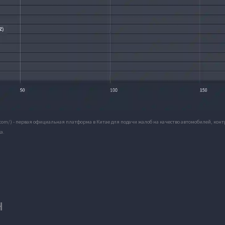
.com/) - первая официальная платформа в Китае для подачи жалоб на качество автомобилей, ко
а.
H