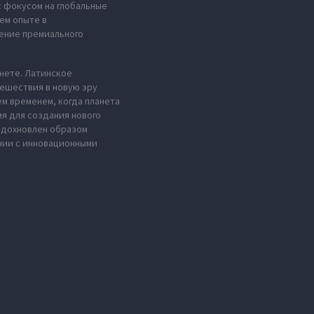
с фокусом на глобальные
ем опыте в
ение премиального
анете. Латинское
тешествия в новую эру
м временем, когда планета
мя для создания нового
 вдохновлен образом
нии с инновационными