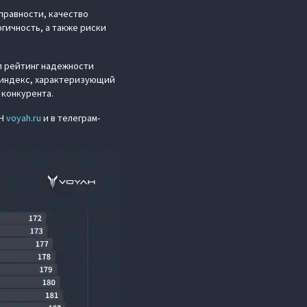
правности, качество
гичность, а также риски
л рейтинг надежности
 индекс, характеризующий
 конкурента.
AH
voyah.ru
и в телеграм-