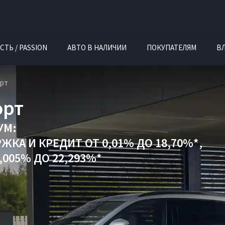
СТЬ / PASSION
АВТО В НАЛИЧИИ
ПОКУПАТЕЛЯМ
В
орт
орт
УМ:
РЖКА
И
КРЕДИТ ОТ 0,01% ДО 18,70%*,
005% ДО 22,293%*