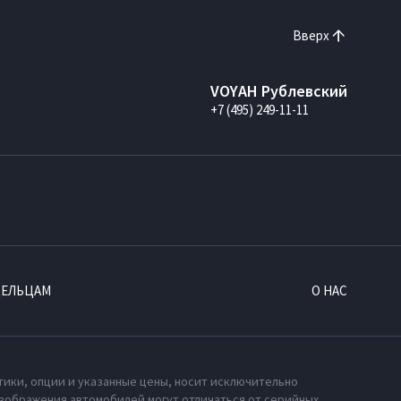
Вверх
VOYAH Рублевский
+7 (495) 249-11-11
ДЕЛЬЦАМ
О НАС
тики, опции и указанные цены, носит исключительно
зображения автомобилей могут отличаться от серийных