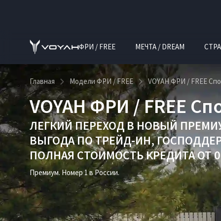
ФРИ / FREE
МЕЧТА / DREAM
СТРА
Главная
Модели ФРИ / FREE
VOYAH ФРИ / FREE Сп
VOYAH ФРИ / FREE Сп
ЛЕГКИЙ ПЕРЕХОД В НОВЫЙ ПРЕМИ
ВЫГОДА ПО
ТРЕЙД-ИН
,
ГОСПОДДЕ
ПОЛНАЯ СТОИМОСТЬ КРЕДИТА ОТ 0,
Премиум. Номер 1 в России.