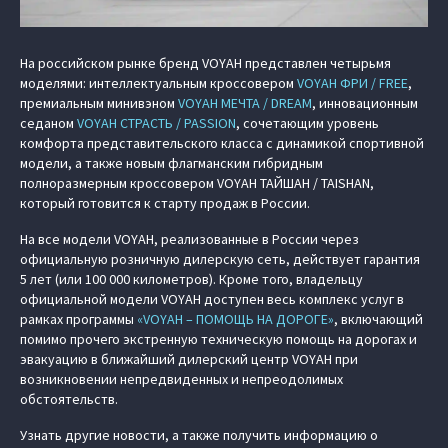
На российском рынке бренд VOYAH представлен четырьмя
моделями: интеллектуальным кроссовером
VOYAH ФРИ / FREE
,
премиальным минивэном
VOYAH МЕЧТА / DREAM
, инновационным
седаном
VOYAH СТРАСТЬ / PASSION
, сочетающим уровень
комфорта представительского класса с динамикой спортивной
модели, а также новым флагманским гибридным
полноразмерным кроссовером
VOYAH ТАЙШАН / TAISHAN
,
который готовится к старту продаж в России.
На все модели VOYAH, реализованные в России через
официальную розничную дилерскую сеть, действует гарантия
5 лет (или 100 000 километров). Кроме того, владельцу
официальной модели VOYAH доступен весь комплекс услуг в
рамках программы
«VOYAH – ПОМОЩЬ НА ДОРОГЕ»
, включающий
помимо прочего экстренную техническую помощь на дорогах и
эвакуацию в ближайший дилерский центр VOYAH при
возникновении непредвиденных и непреодолимых
обстоятельств.
Узнать другие новости, а также получить информацию о