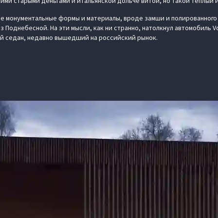
кими старыми деньгами и итальянской дольче витой, но такой теплый 
е монументальные формы и материалы, вроде замши и полированного 
з Поднебесной. На эти мысли, как ни странно, натолкнул автомобиль V
й седан, недавно вышедший на российский рынок.