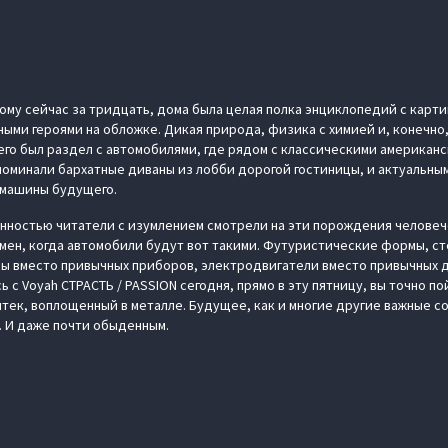
 кому сейчас за тридцать, дома была целая полка энциклопедий с карт
ыми героями на обложке. Дикая природа, физика с химией и, конечно,
его был раздел с автомобилями, где рядом с классическими америка
поминали бархатные диваны из лобби дорогой гостиницы, и актуальным
ли машины будущего.
ностью читатели с изумлением смотрели на эти порождения человеч
емен, когда автомобили будут вот такими. Футуристические формы, с
ы вместо привычных приборов, электродвигатели вместо привычных 
ь с Voyah СТРАСТЬ / PASSION сегодня, прямо в эту пятницу, вы точно по
йтек, воплощенный в металле. Будущее, как и многие другие важные с
. И даже почти обыденным.