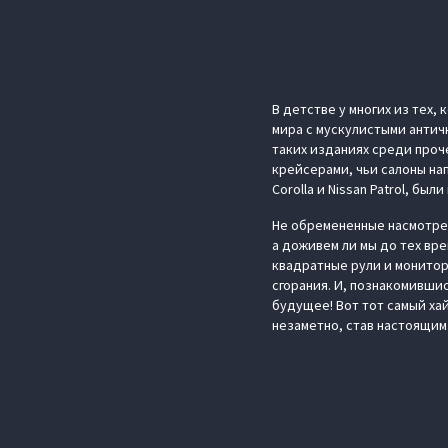
В детстве у многих из тех,
мира с мускулистыми античн
таких изданиях среди проч
крейсерами, чьи салоны на
Corolla и Nissan Patrol, бы
Не обремененные насмотрен
а доживем ли мы до тех вр
квадратные рули и монитор
сгорания. И, познакомившис
будущее! Вот тот самый ха
незаметно, став настоящим