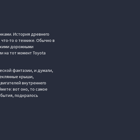
инками. История древнего
 что-то о технике. Обычно в
нскими дорожными
и на тот момент Toyota
еской фантазии, и думали,
теклянные крыши,
двигателей внутреннего
ймете: вот оно, то самое
обытия, подкралось