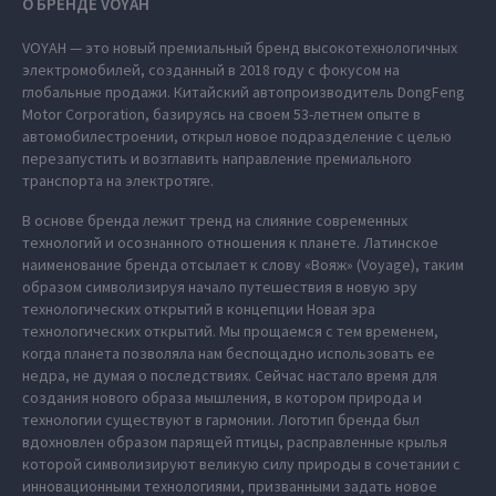
О БРЕНДЕ VOYAH
VOYAH — это новый премиальный бренд высокотехнологичных
электромобилей, созданный в 2018 году с фокусом на
глобальные продажи. Китайский автопроизводитель DongFeng
Motor Corporation, базируясь на своем 53-летнем опыте в
автомобилестроении, открыл новое подразделение с целью
перезапустить и возглавить направление премиального
транспорта на электротяге.
В основе бренда лежит тренд на слияние современных
технологий и осознанного отношения к планете. Латинское
наименование бренда отсылает к слову «Вояж» (Voyage), таким
образом символизируя начало путешествия в новую эру
технологических открытий в концепции Новая эра
технологических открытий. Мы прощаемся с тем временем,
когда планета позволяла нам беспощадно использовать ее
недра, не думая о последствиях. Сейчас настало время для
создания нового образа мышления, в котором природа и
технологии существуют в гармонии. Логотип бренда был
вдохновлен образом парящей птицы, расправленные крылья
которой символизируют великую силу природы в сочетании с
инновационными технологиями, призванными задать новое