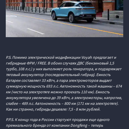
P.S. Помимо электрической модификации Voyah предлагает и
гибридные ФРИ / FREE. В обоих случаях ДВС (бензиновый 1,5
турбо, 108 л. с.) у них выполняет роль генератора, и подзаряжает
тяговый аккумулятор (последовательный гибрид). Емкость
батареи составляет 33 кВтч, а пара электромоторов выдает
суммарную мощность 693 л. с. Автономность такой машины – 674
км (чисто на электротяге можно проехать 110 км). Емкость
аккумулятора увеличена до 39 кВтч, а электромоторы, напротив,
слабее – 489 л.с. Автономность – 800 км (171 км на электротяге).
Как ни странно, гибриды дешевле: 7,5 - 8 млн рублей.
P.P.S. К концу года в России стартуют продажи еще одного
премиального бренда от компании Dongfeng – теперь