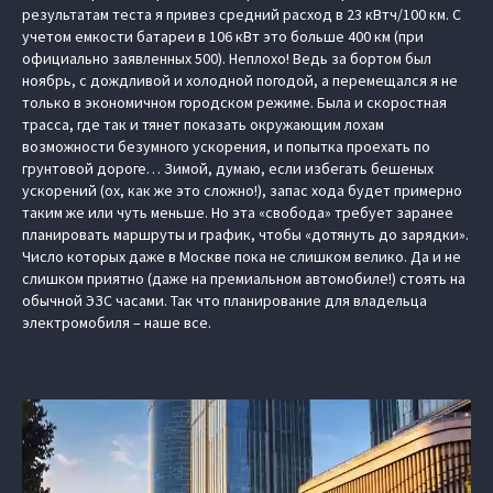
результатам теста я привез средний расход в 23 кВтч/100 км. С
учетом емкости батареи в 106 кВт это больше 400 км (при
официально заявленных 500). Неплохо! Ведь за бортом был
ноябрь, с дождливой и холодной погодой, а перемещался я не
только в экономичном городском режиме. Была и скоростная
трасса, где так и тянет показать окружающим лохам
возможности безумного ускорения, и попытка проехать по
грунтовой дороге… Зимой, думаю, если избегать бешеных
ускорений (ох, как же это сложно!), запас хода будет примерно
таким же или чуть меньше. Но эта «свобода» требует заранее
планировать маршруты и график, чтобы «дотянуть до зарядки».
Число которых даже в Москве пока не слишком велико. Да и не
слишком приятно (даже на премиальном автомобиле!) стоять на
обычной ЭЗС часами. Так что планирование для владельца
электромобиля – наше все.