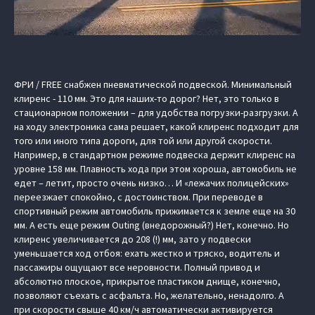
ФРИ / FREE снабжен пневматической подвеской. Минимальный
клиренс - 110 мм. Это для наших-то дорог? Нет, это только в
стационарном положении – для удобства погрузки-разгрузки. А
на ходу электроника сама решает, какой клиренс подходит для
того или иного типа дороги, для той или другой скорости.
Например, в стандартном режиме подвеска держит клиренс на
уровне 158 мм. Плавность хода при этом хороша, автомобиль не
едет – летит, просто очень низко… И «лежачих полицейских»
переезжает спокойно, с достоинством. При переводе в
спортивный режим автомобиль прижимается к земле еще на 30
мм. А есть еще режим Outing (внедорожный?) Нет, конечно. Но
клиренс увеличивается до 208 (!) мм, зато у подвески
уменьшается ход отбоя: ехать жестко и тряско, водитель и
пассажиры ощущают все неровности. Полный привод и
абсолютно плоское, прикрытое пластиком днище, конечно,
позволяют съехать с асфальта. Но, желательно, ненадолго. А
при скорости свыше 40 км/ч автоматически активируется