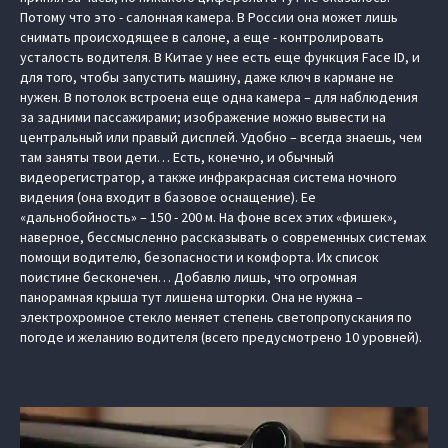
Потому что это - салонная камера. В России она может лишь
снимать происходящее в салоне, а еще - контролировать
усталость водителя. В Китае у нее есть еще функция Face ID, и
для того, чтобы запустить машину, даже ключ в кармане не
нужен. В потолок встроена еще одна камера – для наблюдения
за задними пассажирами; изображение можно вывести на
центральный или правый дисплей. Удобно – всегда знаешь, чем
там заняты твои дети… Есть, конечно, и обычный
видеорегистратор, а также инфракрасная система ночного
видения (она входит в базовое оснащение). Ее
«дальнобойность» – 150 - 200 м. На фоне всех этих «фишек»,
наверное, бессмысленно рассказывать о современных системах
помощи водителю, безопасности и комфорта. Их список
поистине бесконечен… Добавлю лишь, что огромная
панорамная крыша тут лишена шторки. Она не нужна –
электрохромное стекло меняет степень светопропускания по
погоде и желанию водителя (всего предусмотрено 10 уровней).