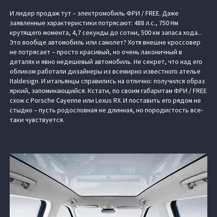
И лидер продаж тут – электромобиль ФРИ / FREE. Даже
заявленные характеристики потрясают: 488 л.с., 750 Нм
крутящего момента, 4,7 секунды до сотни, 500 км запаса хода...
Это вообще автомобиль или самолет? Хотя внешне кроссовер
не потрясает – просто красивый, но очень лаконичный в
деталях и явно недешевый автомобиль. Не секрет, что над его
обликом работали дизайнеры из всемирно известного ателье
Italdesign. И итальянцы справились на отлично: получился образ
яркий, запоминающийся. Кстати, по своим габаритам ФРИ / FREE
схож с Porsche Cayenne или Lexus RX. И поставить его рядом не
стыдно – пусть родословная не длинная, но породистость все-
таки чувствуется.