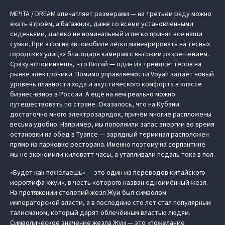
МЕЧТА / DREAM впечатляет размерами — на третьем ряду можно
ехать втроём, а багажник, даже со всеми установленными
сиденьями, далеко не номинальный и легко принял все наши
сумки. При этом на автомобиле легко маневрировать на тесных
городских улицах благодаря камерам с высоким разрешением.
Сразу вспоминаешь, что Китай — один из трендсеттеров на
рынке электроники. Помимо управляемости Voyah задаёт новый
уровень плавности хода и акустического комфорта в классе
бизнес-вэнов в России. А ещё на нём реально можно
путешествовать по стране. Оказалось, что на Кубани
достаточно много электрозарядок, причём многие распложены
весьма удобно. Например, мы пополнили запас энергии во время
остановки на обед в Туапсе — зарядный терминал расположен
прямо на парковке ресторана. Именно поэтому на серпантине
мы не экономили киловатт-часы, а утапливали педаль тока в пол.
«Будет как пожелаешь» — это один из переводов китайского
иероглифа «жуи», в честь которого назван одноимённый жезл.
На протяжении столетий жезл Жуи был символом
императорской власти, а в последние сто лет стал популярным
талисманом, который дарят облечённым властью людям.
Символическое значение жезла Жуи — это «пожелание