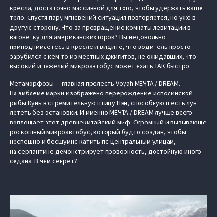
кресла, достаточно массивной для того, чтобы удержать ваше
тело. Спустя пару мгновений ситуация повторяется, но уже в
другую сторону. Что за превращение комнаты левитации в
вагонетку для американских горок? Вы недовольно
приподнимаетесь в кресле и видите, что водитель просто
зарубился с кем-то из местных джигитов, не ожидавших, что
высокий и тяжёлый микроавтобус может ехать ТАК быстро.
Метаморфозы — главная прелесть Voyah МЕЧТА / DREAM.
На эмблеме марки изображено перерождение исполинской
рыбы Кунь в стремительную птицу Пэн, способную шесть лун
лететь без остановки. И именно МЕЧТА / DREAM лучше всего
воплощает этот древнекитайский миф. Огромный и вызывающе
роскошный микроавтобус, который будто создан, чтобы
неспешно и бесшумно катить по центральным улицам,
на серпантине демонстрирует проворность, достойную иного
седана. В чём секрет?