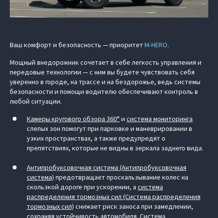
Ваш комфорт и безопасность — приоритет
M‑HERO
.
Мощный внедорожник сочетает в себе легкость управления и
передовые технологии — с ним вы будете чувствовать себя
уверенно в городе, на трассе и на бездорожье, ведь системы
безопасности и помощи водителю обеспечивают контроль в
любой ситуации.
Камеры кругового обзора 360°
и
система мониторинга
слепых зон помогут при парковке и маневрировании в
узких пространствах, а также предупредят о
препятствиях, которые не видны в зеркала заднего вида.
Антипробуксовочная система (Антипробуксовочная
система)
предотвращает проскальзывание колес на
скользкой дороге при ускорении, а
система
распределения тормозных сил (Система распределения
тормозных сил)
снижает риск заноса при замедлении,
сохраняя устойчивость автомобиля.
Система