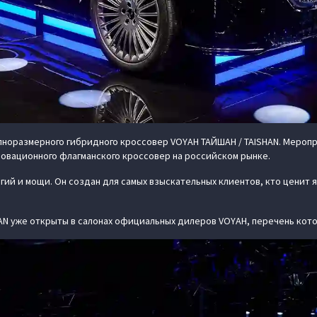
олноразмерного гибридного кроссовер VOYAH ТАЙШАН / TAISHAN. Меро
новационного флагманского кроссовер на российском рынке.
ий и мощи. Он создан для самых взыскательных клиентов, кто ценит 
AN уже открыты в салонах официальных дилеров VOYAH, перечень кот