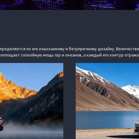
определяется по его изысканному и безупречному дизайну. Величест
 м) воплощает спокойную мощь гор и океанов, а каждый его контур отр