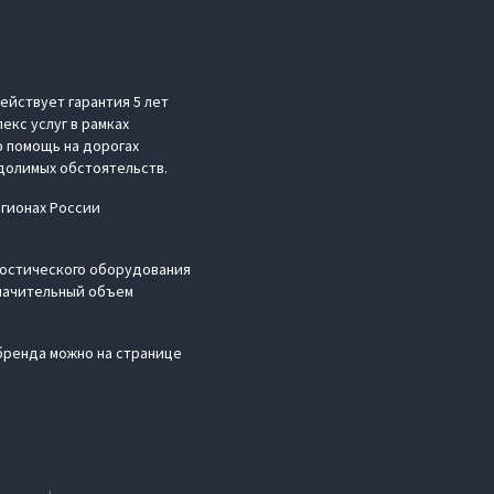
ействует гарантия 5 лет
екс услуг в рамках
 помощь на дорогах
долимых обстоятельств.
егионах России
ностического оборудования
значительный объем
бренда можно на странице