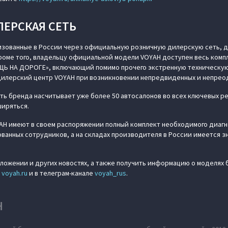
ЛЕРСКАЯ СЕТЬ
изованные в России через официальную розничную дилерскую сеть, д
Кроме того, владельцу официальной модели VOYAH доступен весь компл
Ь НА ДОРОГЕ», включающий помимо прочего экстренную техническую
дилерский центр VOYAH при возникновении непредвиденных и непрео
ь бренда насчитывает уже более 50 автосалонов во всех ключевых р
ширяться.
H имеют в своем распоряжении полный комплект необходимого диаг
анных сотрудников, а на складах производителя в России имеется 
ложении и других новостях, а также получить информацию о моделях 
:
voyah.ru
и в телеграм-канале
voyah_rus
.
H