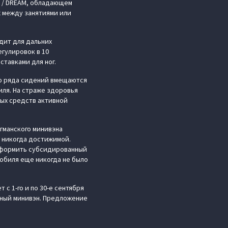
А / DREAM, обладающем
х между занятиями или
дит для дальних
егулировок в 10
ставками для ног.
го ряда сидений вмещаются
иля. На страже здоровья
ых средств активной
манского минивэна
к никогда достижимой.
 оформить субсидированный
обиля еще никогда не было
с 1-го и по 30-е сентября
ьный минивэн. Предложение