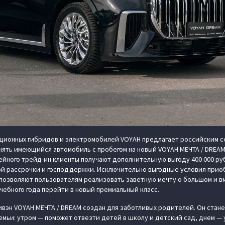
ционных гибридов и электромобилей VOYAH предлагает российским с
ять имеющийся автомобиль с пробегом на новый VOYAH МЕЧТА / DREAM:
ейного трейд-ин клиенты получают дополнительную выгоду 400 000 руб
ой рассрочки и господдержки. Исключительно выгодные условия прио
 позволяют пользователям реализовать заветную мечту о большом и 
учебного года перейти в новый премиальный класс.
эн VOYAH МЕЧТА / DREAM создан для заботливых родителей. Он стан
емьи: утром — поможет отвезти детей в школу и детский сад, днем — 