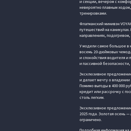
и секции, вечером с комфо
невероятно плавным ходом, 
тренировками.
Флагманский минивэн VOYAH
путешествий на каникулах.
направлениях, подогревом,
У модели самое большое в 
восемь 20-дюймовых чемода
и спокойствия водителя и 
и пассивной безопасности,
Эксклюзивное предложение
и делает мечту о владении
Помимо выгоды в 400 000 р
кредит или рассрочку с го
столь легким.
Эксклюзивное предложение 
2025 года. Золотая осень 
ограничено.
Подробная информация на