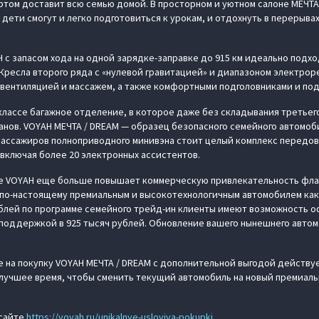
ртом доставит всю семью домой. В просторном и уютном салоне МЕЧТ
дети смогут и легко подготовиться к урокам, и отдохнуть в перерыва
 с запасом хода на одной зарядке-заправке до 915 км идеально подхо
 Кресла второго ряда с «нулевой гравитацией» и диапазоном электрор
 вентиляцией и массажем, а также комфортными подголовниками и под
классе багажное отделение, в которое даже без складывания третье
нов. VOYAH МЕЧТА / DREAM — образец безопасного семейного автомоб
пассажиров полноприводного минивэна стоит целый комплекс передов
 включая более 20 электронных ассистентов.
 VOYAH еще больше повышает коммерческую привлекательность флаг
 по-настоящему премиальным и высокотехнологичным автомобилем ка
ублей по программе семейного трейд-ин клиенты имеют возможность
споддержкой в 925 тысяч рублей. Обновление вашего нынешнего автом
на покупку VOYAH МЕЧТА / DREAM с дополнительной выгодой действует 
— лучшее время, чтобы сменить текущий автомобиль на новый премиал
 сайте
https://voyah.ru/unikalnye-usloviya-pokupki