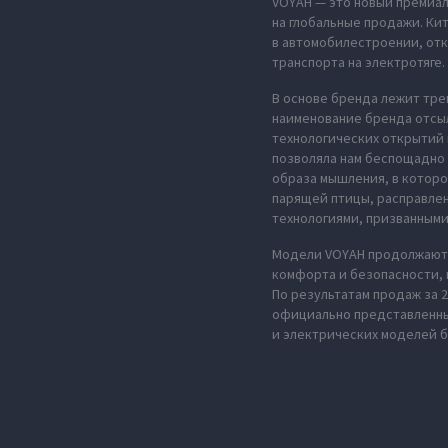
VOYAH — это новый премиал
на глобальные продажи. Ки
в автомобилестроении, отк
транспорта на электротяге.
В основе бренда лежит тре
наименование бренда отсыл
технологических открытий 
позволяла нам беспощадно 
образа мышления, в которо
парящей птицы, расправле
технологиями, призванными
Модели VOYAH продолжают 
комфорта и безопасности,
По результатам продаж за 
официально представленных
и электрических моделей б