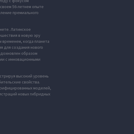
году с фокусом
 своем 56-летнем опыте
вление премиального
анете. Латинское
ешествия в новую эру
м временем, когда планета
мя для создания нового
 вдохновлен образом
нии с инновационными
стрируя высокий уровень
ительские свойства.
ктрифицированных моделей,
гистраций новых гибридных