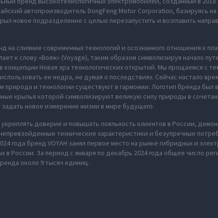
ьный бренд высокотехнологичных электромобилей, созданный в 2018 
тайский автопроизводитель DongFeng Motor Corporation, базируясь на
рыл новое подразделение с целью перезапустить и возглавить напра
нд на слияние современных технологий и осознанного отношения к пл
ает к слову «Вояж» (Voyage), таким образом символизируя начало пут
в концепции Новая эра технологических открытий. Мы прощаемся с те
использовать ее недра, не думая о последствиях. Сейчас настало вре
м природа и технологии существуют в гармонии. Логотип бренда был
нные крылья которой символизируют великую силу природы в сочета
 задать новое измерение жизни в мире будущего.
укреплять доверие и повышать лояльность клиентов в России, демон
 непревзойденные технические характеристики и безупречные потреб
2024 года бренд VOYAH занял первое место на рынке гибридных и эле
 в России. За период с января по декабрь 2024 года общее число ре
ренда около 9 тысяч единиц.