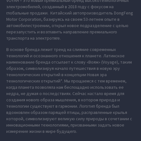
VOYAH – это новый премиальный бренд высокотехнологичных
электромобилей, созданный в 2018 году с фокусом на
глобальные продажи. Китайский автопроизводитель DongFeng
Motor Corporation, базируясь на своем 53-летнем опыте в
автомобилестроении, открыл новое подразделение с целью
перезапустить и возглавить направление премиального
транспорта на электротяге.
В основе бренда лежит тренд на слияние современных
технологий и осознанного отношения к планете. Латинское
наименование бренда отсылает к слову «Вояж» (Voyage), таким
образом, символизируя начало путешествия в новую эру
технологических открытий в концепции Новая эра
технологических открытий*. Мы прощаемся с тем временем,
когда планета позволяла нам беспощадно использовать ее
недра, не думая о последствиях. Сейчас настало время для
создания нового образа мышления, в котором природа и
технологии существуют в гармонии. Логотип бренда был
вдохновлен образом парящей птицы, расправленные крылья
которой, символизируют великую силу природы в сочетании с
инновационными технологиями, призванными задать новое
измерение жизни в мире будущего.