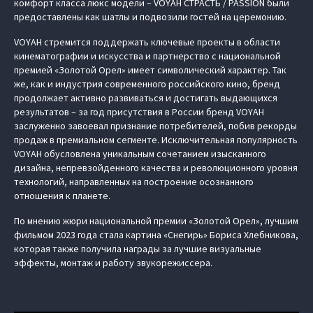
комфорт класса люкс модели – VOYAH СТРАСТЬ / PASSION были
предоставлены как шатлы и подвозили гостей на церемонию.
VOYAH стремится поддержать ключевые проекты в области
кинематографии и искусства и партнерство с национальной
премией «Золотой Орел» имеет символический характер. Так
же, как и индустрия современного российского кино, бренд
продолжает активно развиваться и достигать выдающихся
результатов – за год присутствия в России бренд VOYAH
заслуженно завоевал признание потребителей, побив рекорды
продаж в премиальном сегменте. Исключительная популярность
VOYAH обусловлена уникальным сочетанием изысканного
дизайна, непревзойденного качества и революционного уровня
технологий, направленных на построение осознанного
отношения к планете.
По мнению жюри национальной премии «Золотой Орел», лучшим
фильмом 2023 года стала картина «Снегирь» Бориса Хлебникова,
которая также получила награды за лучшие визуальные
эффекты, монтаж и работу звукорежиссера.