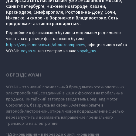
Дилерская сеть насчитывает уже 19 салонов в Москве,
Санкт-Петербурге, Нижнем Новгороде, Казани,
Краснодаре, Симферополе, Ростове-на-Дону, Сочи,
Ижевске, и скоро - в Воронеже и Владивостоке. Сеть
продолжает активно расширяться.
Подробнее о флагманском бутике и модельном ряде можно
узнать на странице флагманского бутика
https://voyah-moscow.ru/about/companies
, официального сайта
VOYAH:
voyah.ru
и в телеграм-канале
voyah_rus
О БРЕНДЕ VOYAH
VOYAH – это новый премиальный бренд высокотехнологичных
электромобилей, созданный в 2018 с фокусом на глобальные
продажи. Китайский автопроизводитель DongFeng Motor
Corporation, базируясь на своем 53-летнем опыте в
автомобилестроении, открыл новое подразделение с целью
перезапустить и возглавить направление премиального
транспорта на электротяге.
*ESG-концепция – в переводе с англ. «концепция