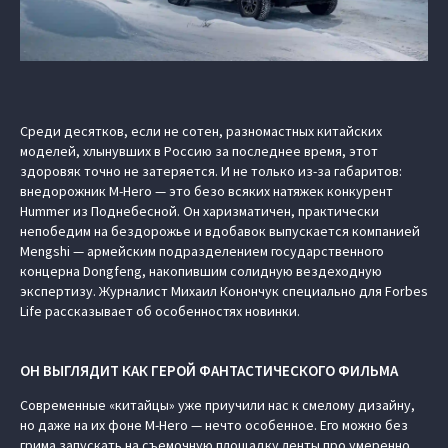
Среди десятков, если не сотен, разномастных китайских
моделей, хлынувших в Россию за последнее время, этот
здоровяк точно не затеряется. И не только из-за габаритов:
внедорожник M-Hero — это безо всяких натяжек конкурент
Hummer из Поднебесной. Он харизматичен, практически
непобедим на бездорожье и вдобавок выпускается компанией
Mengshi — армейским подразделением государственного
концерна Dongfeng, накопившим солидную вездеходную
экспертизу. Журналист Михаил Конончук специально для Forbes
Life рассказывает об особенностях новинки.
ОН ВЫГЛЯДИТ КАК ГЕРОЙ ФАНТАСТИЧЕСКОГО ФИЛЬМА
Современные «китайцы» уже приучили нас к смелому дизайну,
но даже на их фоне M-Hero — нечто особенное. Его можно без
грима запускать на съемочную площадку ленты про умеренно