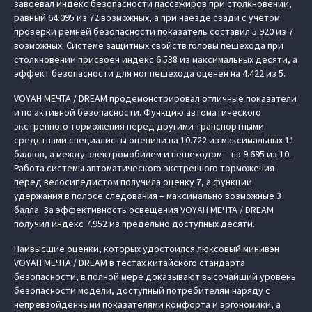
завоевал индекс безопасности пассажиров при столкновении,
равный 64.095 из 72 возможных, а при наезде сзади с учетом
проверки ремней безопасности показатель составил 5.920 из 7
возможных. Системе защитных свойств головы пешехода при
столкновении присвоен индекс 6.538 из максимальных десяти, а
эффект безопасности для ног пешехода оценен на 4.422 из 5.
VOYAH МЕЧТА / DREAM продемонстрировал отличные показатели
и по активной безопасности. Функцию автоматического
экстренного торможения перед другими транспортными
средствами специалисты оценили на 10.722 из максимальных 11
баллов, а между электромобилем и пешеходом – на 9.695 из 10.
Работа системы автоматического экстренного торможения
перед велосипедистом получила оценку 7, а функции
удержания в полосе следования – максимально возможные 3
балла. За эффективность освещения VOYAH МЕЧТА / DREAM
получил индекс 7.952 из предельно доступных десяти.
Наивысшие оценки, которых удостоился люксовый минивэн
VOYAH МЕЧТА / DREAM в тестах китайского стандарта
безопасности, в полной мере доказывают высочайший уровень
безопасности модели, доступный потребителям наряду с
непревзойденными показателями комфорта и эргономики, а