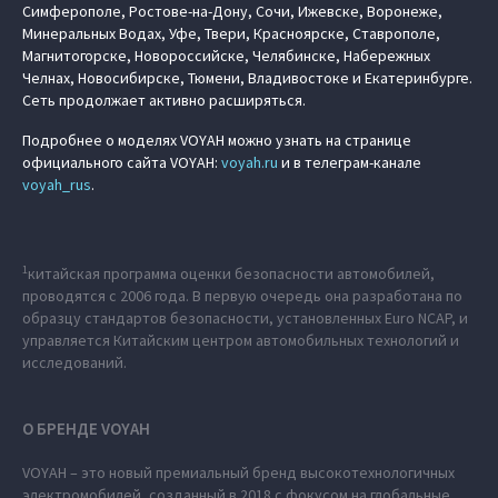
Симферополе, Ростове-на-Дону, Сочи, Ижевске, Воронеже,
Минеральных Водах, Уфе, Твери, Красноярске, Ставрополе,
Магнитогорске, Новороссийске, Челябинске, Набережных
Челнах, Новосибирске, Тюмени, Владивостоке и Екатеринбурге.
Сеть продолжает активно расширяться.
Подробнее о моделях VOYAH можно узнать на странице
официального сайта VOYAH:
voyah.ru
и в телеграм-канале
voyah_rus
.
1
китайская программа оценки безопасности автомобилей,
проводятся с 2006 года. В первую очередь она разработана по
образцу стандартов безопасности, установленных Euro NCAP, и
управляется Китайским центром автомобильных технологий и
исследований.
О БРЕНДЕ VOYAH
VOYAH – это новый премиальный бренд высокотехнологичных
электромобилей, созданный в 2018 с фокусом на глобальные