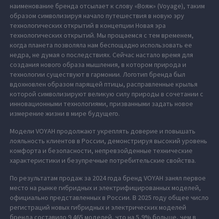
наименование бренда отсылает к слову «Вояж» (Voyage), таким
образом символизируя начало путешествия в новую эру
технологических открытий в концепции Новая эра
технологических открытий. Мы прощаемся с тем временем,
когда планета позволяла нам беспощадно использовать ее
недра, не думая о последствиях. Сейчас настало время для
создания нового образа мышления, в котором природа и
технологии существуют в гармонии. Логотип бренда был
вдохновлен образом парящей птицы, расправленные крылья
которой символизируют великую силу природы в сочетании с
инновационными технологиями, призванными задать новое
измерение жизни в мире будущего.
Модели VOYAH продолжают укреплять доверие и повышать
лояльность клиентов в России, демонстрируя высокий уровень
комфорта и безопасности, непревзойденные технические
характеристики и безупречные потребительские свойства.
По результатам продаж за 2024 года бренд VOYAH занял первое
место на рынке гибридных и электрифицированных моделей,
официально представленных в России. В 2025 году общее число
регистраций новых гибридных и электрических моделей
бренда составило 9 465 моделей, что на 5,9% больше, чем в