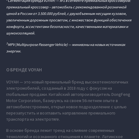
Сегментация бренда VOYAH: — №1 в сегменте премиальных кроссоверов:
премиальный кроссовер – автомобиль c рекомендованной розничной
ценой в России от 3.500.000 рублей, с двухобъемным несущим кузовом,
увеличенным дорожным просветом, с множеством функций обеспечения
комфорта, ассистентами безопасности, качественными материалами и
шумоизоляцией.
3
MPV (Multipurpose Passenger Vehicle) — минивэны на новых источниках
энергии.
О БРЕНДЕ VOYAH
VOYAH — это новый премиальный бренд высокотехнологичных
электромобилей, созданный в 2018 году с фокусом на
глобальные продажи. Китайский автопроизводитель DongFeng
Motor Corporation, базируясь на своем 56-летнем опыте в
автомобилестроении, открыл новое подразделение с целью
перезапустить и возглавить направление премиального
транспорта на электротяге.
В основе бренда лежит тренд на слияние современных
технологий и осознанного отношения к планете. Латинское