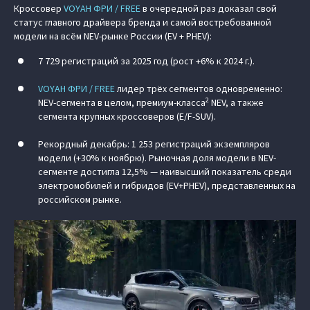
Кроссовер
VOYAH ФРИ / FREE
в очередной раз доказал свой
статус главного драйвера бренда и самой востребованной
модели на всём NEV-рынке России (EV + PHEV):
7 729 регистраций за 2025 год (рост +6% к 2024 г.).
VOYAH ФРИ / FREE
лидер трёх сегментов одновременно:
2
NEV-сегмента в целом, премиум-класса
NEV, а также
сегмента крупных кроссоверов (E/F-SUV).
Рекордный декабрь: 1 253 регистраций экземпляров
модели (+30% к ноябрю). Рыночная доля модели в NEV-
сегменте достигла 12,5% — наивысший показатель среди
электромобилей и гибридов (EV+PHEV), представленных на
российском рынке.