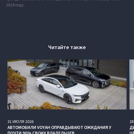
2024 году.
Читайте также
31
ИЮЛЯ
2026
28
АВТОМОБИЛИ VOYAH ОПРАВДЫВАЮТ ОЖИДАНИЯ У
Д
ПОЧТИ 90% СВОИХ ВЛАДЕЛЬЦЕВ
Ц