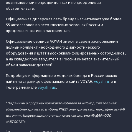
возникновении непредвиденных и непреодолимых
обстоятельств.
Официальная дилерская сеть бренда насчитывает уже более
55 автосалонов во всех ключевых регионах России и
продолжает активно расширяться.
Официальные сервисы VOYAH имеют в своем распоряжении
полный комплект необходимого диагностического
оборудования и штат высококвалифицированных сотрудников,
а на складах производителя в России имеется значительный
объем запасных деталей.
Подробную информацию о моделях бренда в России можно
найти на странице официального сайта VOYAH:
voyah.ru
и в
телеграм-канале
voyah_rus
.
1
По данным о продажах новых автомобилей за 2025 год, тип топлива:
(бензин/электричество (гибрид PHEV), электричество), география: вся РФ,
источник: Информационно-аналитическая система «РАДАР» ООО
«АВТОСТАТ».
2