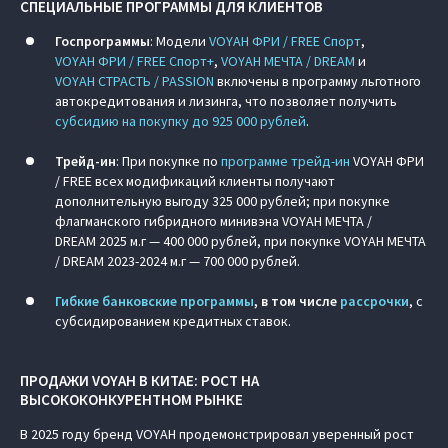
СПЕЦИАЛЬНЫЕ ПРОГРАММЫ ДЛЯ КЛИЕНТОВ
Госпрограммы
: Модели
VOYAH ФРИ / FREE Спорт
,
VOYAH ФРИ / FREE Спорт+
,
VOYAH МЕЧТА / DREAM
и
VOYAH СТРАСТЬ / PASSION
включены в программу льготного
автокредитования и лизинга, что позволяет получить
субсидию на покупку до 925 000 рублей
.
Трейд-ин
: При покупке по
программе трейд-ин
VOYAH ФРИ
/ FREE всех модификаций клиенты получают
дополнительную выгоду 325 000 рублей; при покупке
флагманского гибридного минивэна VOYAH МЕЧТА /
DREAM 2025 м.г — 400 000 рублей, при покупке VOYAH МЕЧТА
/ DREAM 2023-2024 м.г — 700 000 рублей.
Гибкие банковские программы
, в том числе
рассрочки
, с
субсидированием кредитных ставок.
ПРОДАЖИ VOYAH В КИТАЕ: РОСТ НА
ВЫСОКОКОНКУРЕНТНОМ РЫНКЕ
В 2025 году бренд VOYAH продемонстрировал уверенный рост