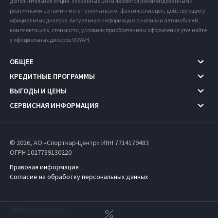
дополнительная опция. Указанные цены являются рекомендованными
розничными ценами и могут отличаться от фактических цен, действующих у
официальных дилеров. Актуальную информацию о наличии автомобилей,
комплектациях, стоимости, условиях приобретения и оформления уточняйте
у официальных дилеров VOYAH.
ОБЩЕЕ
КРЕДИТНЫЕ ПРОГРАММЫ
ВЫГОДЫ И ЦЕНЫ
СЕРВИСНАЯ ИНФОРМАЦИЯ
© 2026, АО «Спорткар-Центр» ИНН 7714179483
ОГРН 1027739130220
Правовая информация
Согласие на обработку персональных данных
Работает на технологиях