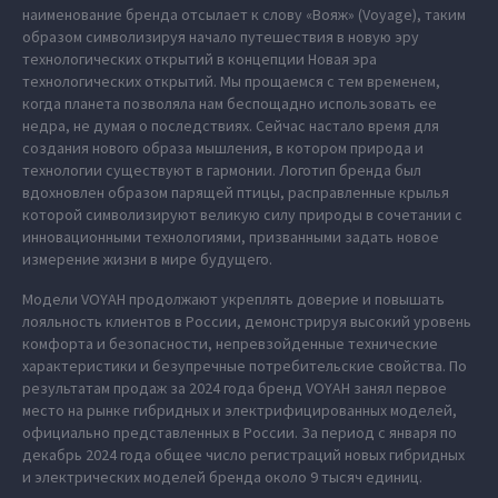
наименование бренда отсылает к слову «Вояж» (Voyage), таким
образом символизируя начало путешествия в новую эру
технологических открытий в концепции Новая эра
технологических открытий. Мы прощаемся с тем временем,
когда планета позволяла нам беспощадно использовать ее
недра, не думая о последствиях. Сейчас настало время для
создания нового образа мышления, в котором природа и
технологии существуют в гармонии. Логотип бренда был
вдохновлен образом парящей птицы, расправленные крылья
которой символизируют великую силу природы в сочетании с
инновационными технологиями, призванными задать новое
измерение жизни в мире будущего.
Модели VOYAH продолжают укреплять доверие и повышать
лояльность клиентов в России, демонстрируя высокий уровень
комфорта и безопасности, непревзойденные технические
характеристики и безупречные потребительские свойства. По
результатам продаж за 2024 года бренд VOYAH занял первое
место на рынке гибридных и электрифицированных моделей,
официально представленных в России. За период с января по
декабрь 2024 года общее число регистраций новых гибридных
и электрических моделей бренда около 9 тысяч единиц.