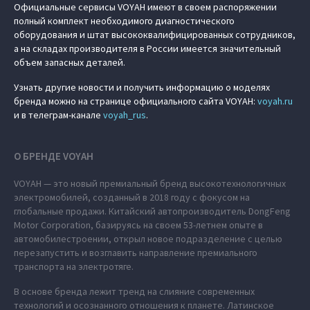
Официальные сервисы VOYAH имеют в своем распоряжении
полный комплект необходимого диагностического
оборудования и штат высококвалифицированных сотрудников,
а на складах производителя в России имеется значительный
объем запасных деталей.
Узнать другие новости и получить информацию о моделях
бренда можно на странице официального сайта VOYAH:
voyah.ru
и в телеграм-канале
voyah_rus
.
О БРЕНДЕ VOYAH
VOYAH — это новый премиальный бренд высокотехнологичных
электромобилей, созданный в 2018 году с фокусом на
глобальные продажи. Китайский автопроизводитель DongFeng
Motor Corporation, базируясь на своем 53-летнем опыте в
автомобилестроении, открыл новое подразделение с целью
перезапустить и возглавить направление премиального
транспорта на электротяге.
В основе бренда лежит тренд на слияние современных
технологий и осознанного отношения к планете. Латинское