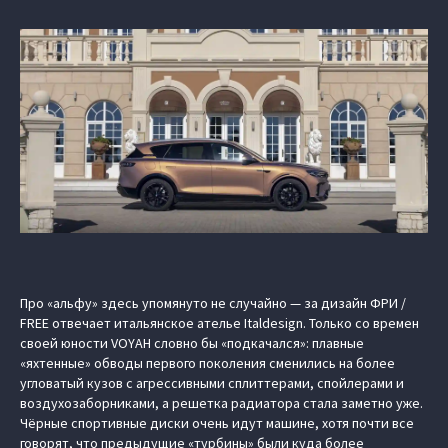
Про «альфу» здесь упомянуто не случайно — за дизайн ФРИ /
FREE отвечает итальянское ателье Italdesign. Только со времен
своей юности VOYAH словно бы «подкачался»: плавные
«яхтенные» обводы первого поколения сменились на более
угловатый кузов с агрессивными сплиттерами, спойлерами и
воздухозаборниками, а решетка радиатора стала заметно уже.
Чёрные спортивные диски очень идут машине, хотя почти все
говорят, что предыдущие «турбины» были куда более