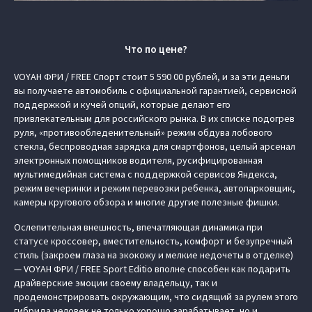
Что по цене?
VOYAH ФРИ / FREE Спорт стоит 5 590 00 рублей, и за эти деньги
вы получаете автомобиль с официальной гарантией, сервисной
поддержкой и кучей опций, которые делают его
привлекательным для российского рынка. В их списке подогрев
руля, «противообледенительный» режим обдува лобового
стекла, беспроводная зарядка для смартфонов, целый арсенал
электронных помощников водителя, русифицированная
мультимедийная система с поддержкой сервисов Яндекса,
режим вечеринки и режим перевозки ребенка, автопарковщик,
камеры кругового обзора и многие другие полезные фишки.
Ослепительная внешность, впечатляющая динамика при
статусе кроссовер, вместительность, комфорт и безупречный
стиль (закроем глаза на экокожу и мелкие недочеты в отделке)
— VOYAH ФРИ / FREE Sport Editio вполне способен как подарить
драйверские эмоции своему владельцу, так и
продемонстрировать окружающим, что сидящий за рулем этого
гибрида человек не только хорошо зарабатывает, но и