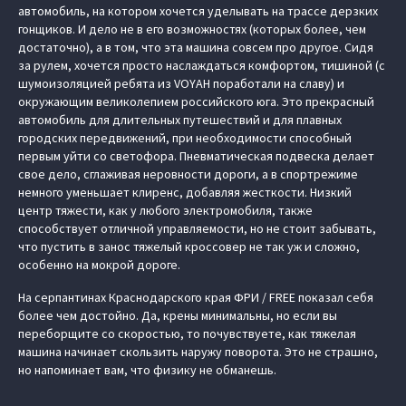
автомобиль, на котором хочется уделывать на трассе дерзких
гонщиков. И дело не в его возможностях (которых более, чем
достаточно), а в том, что эта машина совсем про другое. Сидя
за рулем, хочется просто наслаждаться комфортом, тишиной (с
шумоизоляцией ребята из VOYAH поработали на славу) и
окружающим великолепием российского юга. Это прекрасный
автомобиль для длительных путешествий и для плавных
городских передвижений, при необходимости способный
первым уйти со светофора. Пневматическая подвеска делает
свое дело, сглаживая неровности дороги, а в спортрежиме
немного уменьшает клиренс, добавляя жесткости. Низкий
центр тяжести, как у любого электромобиля, также
способствует отличной управляемости, но не стоит забывать,
что пустить в занос тяжелый кроссовер не так уж и сложно,
особенно на мокрой дороге.
На серпантинах Краснодарского края ФРИ / FREE показал себя
более чем достойно. Да, крены минимальны, но если вы
переборщите со скоростью, то почувствуете, как тяжелая
машина начинает скользить наружу поворота. Это не страшно,
но напоминает вам, что физику не обманешь.