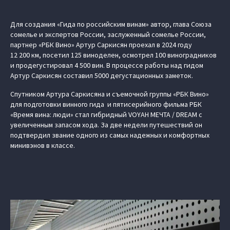
Для создания «Гида по российским винам» автор, глава Союза
сомелье и экспертов России, заслуженный сомелье России,
партнер «РБК Вино» Артур Саркисян проехал в 2024 году
12 200 км, посетил 125 виноделен, осмотрел 100 виноградников
и продегустировал 4 500 вин. В процессе работы над гидом
Артур Саркисян составил 5000 дегустационных заметок.
Спутником Артура Саркисяна и съемочной группы «РБК Вино»
для подготовки винного гида и пятисерийного фильма РБК
«Время вина: люди» стал гибридный VOYAH МЕЧТА / DREAM с
увеличенным запасом хода. За две недели путешествий он
подтвердил звание одного из самых надежных и комфортных
минивэнов в классе.