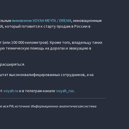
альным
минивэном VOYAH МЕЧТА / DREAM
, инновационным
, который готовится к старту продаж в России в
(или 100 000 километров). Кроме того, владельцу таких
ую техническую помощь на дорогах и эвакуацию в
 расширяться.
штат высококвалифицированных сотрудников, а на
H:
voyah.ru
и в телеграм-канале
voyah_rus
.
ия: вся РФ, источник: Информационно-аналитическая система