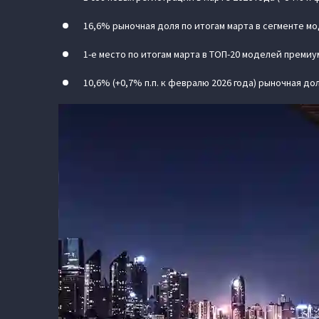
16,6% рыночная доля по итогам марта в сегменте м
1-е место по итогам марта в ТОП-20 моделей премиу
10,6% (+0,7% п.п. к февралю 2026 года) рыночная д