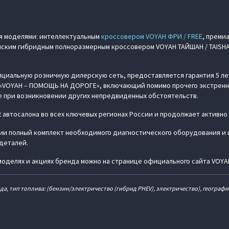
я моделями: интеллектуальным
кроссовером VOYAH ФРИ / FREE
, преми
анским гибридным полноразмерным кроссовером VOYAH ТАЙШАН / TAISHAN
циальную розничную дилерскую сеть, предоставляется гарантия 5 лет 
ы «VOYAH – ПОМОЩЬ НА ДОРОГЕ», включающий помимо прочего экстренн
е при возникновении других непредвиденных обстоятельств.
 автосалона во всех ключевых регионах России и продолжает активно
и полный комплект необходимого диагностического оборудования и 
деталей.
моделях и акциях бренда можно на странице официального сайта VOYA
да, тип топлива: (бензин/электричество (гибрид PHEV), электричество), географ