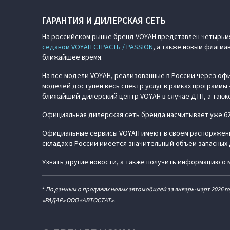
ГАРАНТИЯ И ДИЛЕРСКАЯ СЕТЬ
На российском рынке бренд VOYAH представлен четырьм
седаном VOYAH СТРАСТЬ / PASSION
, а также новым флагм
ближайшее время.
На все модели VOYAH, реализованные в России через офи
моделей доступен весь спектр услуг в рамках программ
ближайший дилерский центр VOYAH в случае ДТП, а такж
Официальная дилерская сеть бренда насчитывает уже 62
Официальные сервисы VOYAH имеют в своем распоряжени
складах в России имеется значительный объем запасных 
Узнать другие новости, а также получить информацию о 
1
По данным о продажах новых автомобилей за январь-март 2026 го
«РАДАР» ООО «АВТОСТАТ».