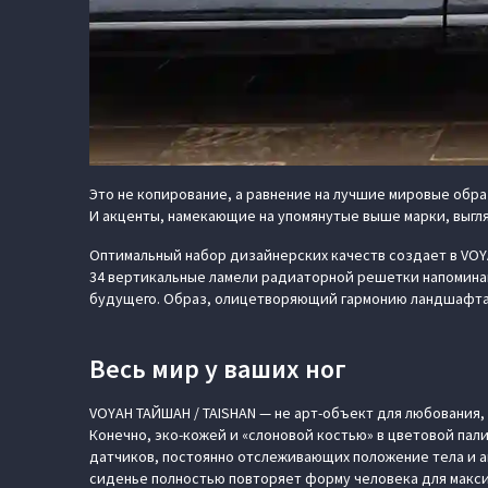
Это не копирование, а равнение на лучшие мировые образ
И акценты, намекающие на упомянутые выше марки, выгляд
Оптимальный набор дизайнерских качеств создает в VOYA
34 вертикальные ламели радиаторной решетки напоминаю
будущего. Образ, олицетворяющий гармонию ландшафта и
Весь мир у ваших ног
VOYAH ТАЙШАН / TAISHAN — не арт-объект для любования, 
Конечно, эко-кожей и «слоновой костью» в цветовой пали
датчиков, постоянно отслеживающих положение тела и 
сиденье полностью повторяет форму человека для макси