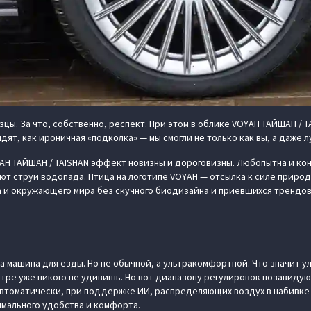
цы. За что, собственно, респект. При этом в облике VOYAH ТАЙШАН / 
ят, как ироничная «подколка» — мы смогли не только как вы, а даже л
H ТАЙШАН / TAISHAN эффект новизны и дороговизны. Любопытна и кон
т струи водопада. Птица на логотипе VOYAH — отсылка к силе приро
 окружающего мира без скучного биодизайна и приевшихся трендов —
а машина для езды. Но не обычной, а ультракомфортной. Что значит ул
тре уже никого не удивишь. Но вот диапазону регулировок позавидуют
автоматически, при поддержке ИИ, распределяющих воздух в набивке
мального удобства и комфорта.