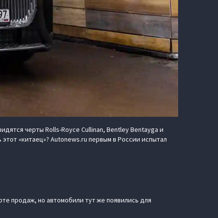
ятся черты Rolls-Royce Cullinan, Bentley Bentayga и
 этот «китаец»? Autonews.ru первым в России испытал
арте продаж, но автомобили тут же появились для