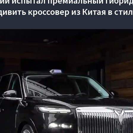
сии испытал премиальный гибрид
ивить кроссовер из Китая в стиле