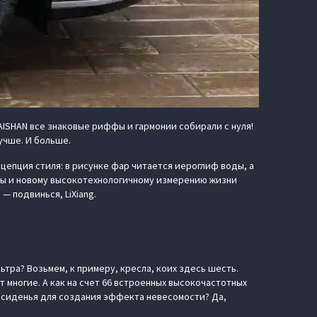
TAISHAN все знаковые риффы и гармонии собирали с нуля!
учше. И больше.
цепция стиля: в рисунке фар читается иероглиф воды, а
ды и новому высокотехнологичному измерению жизни
 подвинься, LiXiang.
ьтра? Возьмем, к примеру, кресла, коих здесь шесть.
 многие. А как на счет 66 встроенных высокочастотных
 сиденья для создания эффекта невесомости? Да,