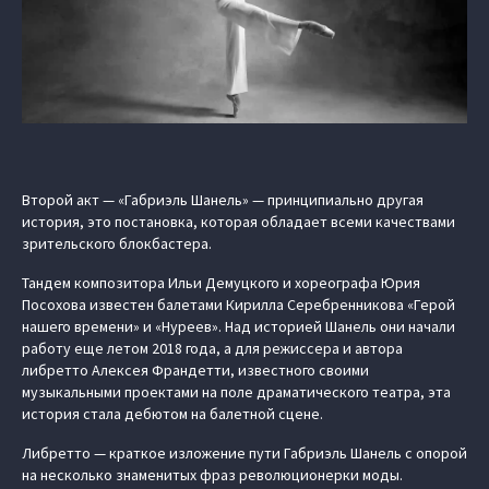
Второй акт — «Габриэль Шанель» — принципиально другая
история, это постановка, которая обладает всеми качествами
зрительского блокбастера.
Тандем композитора Ильи Демуцкого и хореографа Юрия
Посохова известен балетами Кирилла Серебренникова «Герой
нашего времени» и «Нуреев». Над историей Шанель они начали
работу еще летом 2018 года, а для режиссера и автора
либретто Алексея Франдетти, известного своими
музыкальными проектами на поле драматического театра, эта
история стала дебютом на балетной сцене.
Либретто — краткое изложение пути Габриэль Шанель с опорой
на несколько знаменитых фраз революционерки моды.