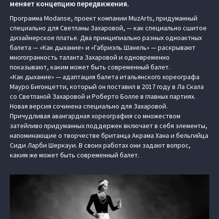
меняет концепцию передвижения.
Программа Modanse, проект компании MuzArts, придуманный
специально для Светланы Захаровой, — как специально сшитое
дизайнерское платье. Два принципиально разных одноактных
балета — «Как дыхание» и «Габриэль Шанель» — раскрывают
многогранность таланта Захаровой и одновременно
показывают, каким может быть современный балет.
«Как дыхание» — адаптация балета итальянского хореографа
Мауро Бигонцетти, который он поставил в 2017 году в Ла Скала
со Светланой Захаровой и Роберто Болле в главных партиях.
Новая версия сочинена специально для Захаровой.
Причудливая авангардная хореография со множеством
затейливо придуманных поддержек включает в себя элементы,
напоминающие о творчестве британца Акрама Хана и бельгийца
Сиди Ларби Шеркауи. В своих работах они задают вопрос,
каким же может быть современный балет.