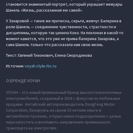
становится знаменитый портрет, который украшает мемуары
Шанель «Жизнь, рассказанная ею самой».
У Захаровой — такие же прическа, серьги, жемчуг. Балерина в
роли Шанель — соединение чувственности, страстности и
дисциплины, которую так ценила Коко. На поклонах в какой-то
момент кажется, что это уже не прима-балерина Захарова, а
сама Шанель только что рассказала нам свою жизнь.
Текст: Евгений Тихонович, Елена Смородинова
Источник
voyah.style.rbc.ru
О БРЕНДЕ VOYAH
VOYAH – это новый премиальный бренд высокотехнологичных
электромобилей, созданный в 2018 с фокусом на глобальные
продажи. Китайский автопроизводитель DongFeng Motor
Corporation, базируясь на своем 53-летнем опыте в
автомобилестроении, открыл новое подразделение с целью
перезапустить и возглавить направление премиального
транспорта на электротяге.