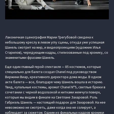
Лаконичная сценография Марии Трегубовой сведена к
небольшому креслу в левом углу сцены, откуда уже успешная
Шанель смотрит на мир, и видеопроекциям (художник Илья
Старилов), чередующим кадры, стилизованные под хронику, со
знаменитыми фразами Шанель.
Еще один главный герой спектакля — 85 костюмов, которые
специально для балета создал Chanel под руководством
Виржини Виар, креативного директора дома моды. В одном
акте балета — все, благодаря чему Шанель вошла в историю.
Твид, купальные костюмы, аромат Chanel N°5, светлые брюки в
сочетании с черной водолазкой и нитками жемчуга поверх,
которые мы видим в финале на Светлане Захаровой. Роль
Габриэль Шанель — настоящий подарок для Захаровой. На нее
невозможно не смотреть, даже когда она не солирует, а
наблюдает за сюжетом. Одним из финальных кадров хроники